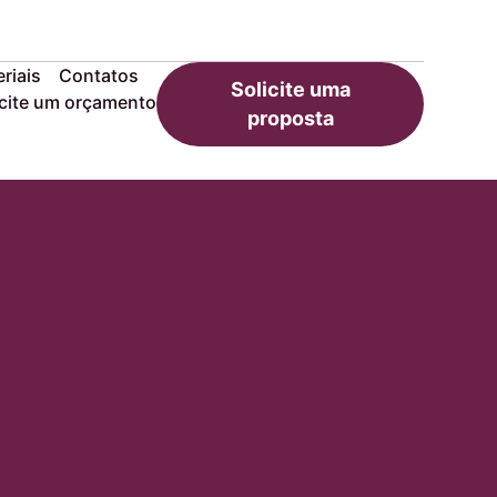
riais
Contatos
Solicite uma
icite um orçamento
proposta