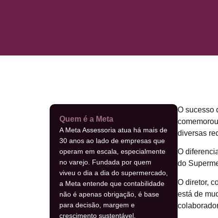
O sucesso d
Quem é a Meta
comemorou 3
A Meta Assessoria atua há mais de
diversas re
30 anos ao lado de empresas que
operam em escala, especialmente
O diferenci
no varejo. Fundada por quem
do Supermer
viveu o dia a dia do supermercado,
O diretor, 
a Meta entende que contabilidade
está de mu
não é apenas obrigação, é base
para decisão, margem e
colaborador
crescimento sustentável.